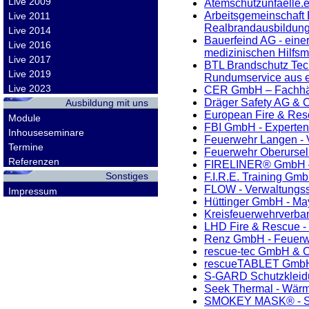
Live 2009
Atemschutzunfaelle.e
Arbeitsgemeinschaft 
Live 2011
Realbrandausbildun
Live 2014
Bauerfeind AG - einer
Live 2016
medizinischen Hilfsmi
Live 2017
BTL Brandschutz Tech
Live 2019
Rundumservice aus 
Live 2023
CER GmbH – Fachhän
Dräger Safety AG & 
Ausbildung mit uns
European Fire & Resc
Module
FBI GmbH - Experten 
Inhouseseminare
Feuerwehr Langen - 
Termine
Feuerwehr Oberursel
Referenzen
FIRELINER® GmbH – 
Sonstiges
F.I.R.E. Training Gm
FLOW - Verwaltungs
Impressum
Hüttinger GmbH - M
Kreisfeuerwehrverban
LHD Fire & Rescue -
Renz GmbH - Feuerw
rescue-tec GmbH & C
rescueTABLET GmbH - 
S-GARD Schutzkleidun
Seek Thermal - Wärme
SMOKEY MASK® - Simu