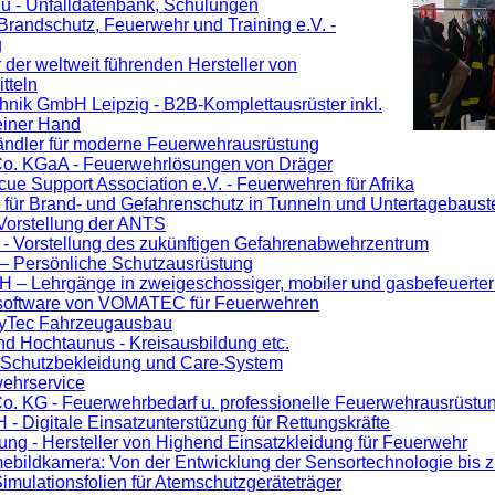
u - Unfalldatenbank, Schulungen
Brandschutz, Feuerwehr und Training e.V. -
g
 der weltweit führenden Hersteller von
tteln
nik GmbH Leipzig - B2B-Komplettausrüster inkl.
einer Hand
dler für moderne Feuerwehrausrüstung
Co. KGaA - Feuerwehrlösungen von Dräger
ue Support Association e.V. - Feuerwehren für Afrika
für Brand- und Gefahrenschutz in Tunneln und Untertagebaust
Vorstellung der ANTS
 - Vorstellung des zukünftigen Gefahrenabwehrzentrum
Persönliche Schutzausrüstung
bH – Lehrgänge in zweigeschossiger, mobiler und gasbefeuerte
software von VOMATEC für Feuerwehren
ayTec Fahrzeugausbau
d Hochtaunus - Kreisausbildung etc.
 Schutzbekleidung und Care-System
ehrservice
o. KG - Feuerwehrbedarf u. professionelle Feuerwehrausrüstu
Digitale Einsatzunterstüzung für Rettungskräfte
g - Hersteller von Highend Einsatzkleidung für Feuerwehr
bildkamera: Von der Entwicklung der Sensortechnologie bis z
lationsfolien für Atemschutzgeräteträger