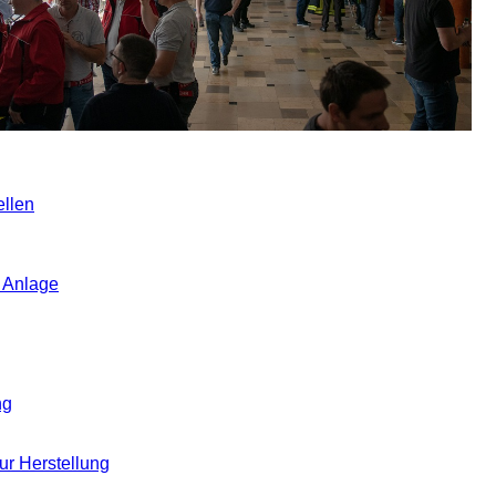
ellen
r Anlage
ng
ur Herstellung