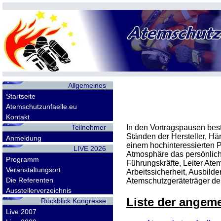
Allgemeines
Startseite
Atemschutzunfaelle.eu
Kontakt
Teilnehmer
In den Vortragspausen best
Ständen der Hersteller, Hän
Anmeldung
einem hochinteressierten 
LIVE 2026
Atmosphäre das persönlich
Programm
Führungskräfte, Leiter Atem
Veranstaltungsort
Arbeitssicherheit, Ausbild
Die Referenten
Atemschutzgeräteträger d
Ausstellerverzeichnis
Liste der angeme
Rückblick Kongresse
Live 2007