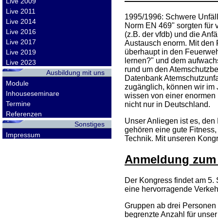
Live 2009
Live 2011
1995/1996: Schwere Unfäll
Live 2014
Norm EN 469" sorgten für 
Live 2016
(z.B. der vfdb) und die Anf
Live 2017
Austausch enorm. Mit den 
überhaupt in den Feuerweh
Live 2019
lernen?" und dem aufwachs
Live 2023
rund um den Atemschutzber
Ausbildung mit uns
Datenbank Atemschutzunfael
Module
zugänglich, können wir im 
Inhouseseminare
wissen von einer enormen D
Termine
nicht nur in Deutschland.
Referenzen
Unser Anliegen ist es, de
Sonstiges
gehören eine gute Fitness,
Impressum
Technik. Mit unseren Kongr
Anmeldung zum 
Der Kongress findet am 5. 
eine hervorragende Verkehr
Gruppen ab drei Personen 
begrenzte Anzahl für unse