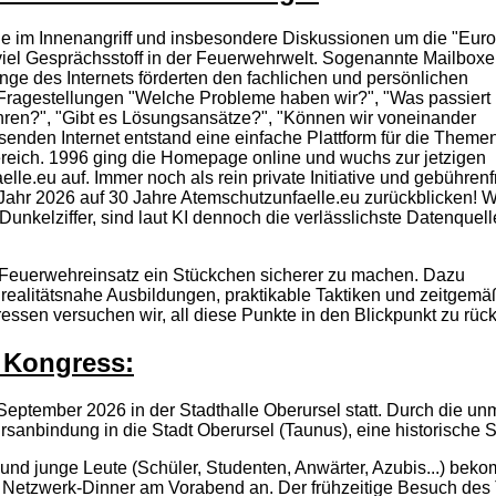
e im Innenangriff und insbesondere Diskussionen um die "Euro
viel Gesprächsstoff in der Feuerwehrwelt. Sogenannte Mailbox
änge des Internets förderten den fachlichen und persönlichen
Fragestellungen "Welche Probleme haben wir?", "Was passiert
ren?", "Gibt es Lösungsansätze?", "Können wir voneinander
enden Internet entstand eine einfache Plattform für die Theme
eich. 1996 ging die Homepage online und wuchs zur jetzigen
le.eu auf. Immer noch als rein private Initiative und gebührenf
Jahr 2026 auf 30 Jahre Atemschutzunfaelle.eu zurückblicken! W
unkelziffer, sind laut KI dennoch die verlässlichste Datenquell
n Feuerwehreinsatz ein Stückchen sicherer zu machen. Dazu
 realitätsnahe Ausbildungen, praktikable Taktiken und zeitgem
essen versuchen wir, all diese Punkte in den Blickpunkt zu rüc
Kongress:
September 2026 in der Stadthalle Oberursel statt. Durch die unm
sanbindung in die Stadt Oberursel (Taunus), eine historische 
und junge Leute (Schüler, Studenten, Anwärter, Azubis...) bek
r Netzwerk-Dinner am Vorabend an. Der frühzeitige Besuch des 