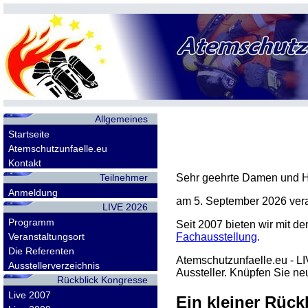
Allgemeines
Startseite
Atemschutzunfaelle.eu
Kontakt
Teilnehmer
Sehr geehrte Damen und H
Anmeldung
am
5. September 2026
vera
LIVE 2026
Programm
Seit 2007 bieten wir mit d
Veranstaltungsort
Fachausstellung
.
Die Referenten
Atemschutzunfaelle.eu - LI
Ausstellerverzeichnis
Aussteller. Knüpfen Sie ne
Rückblick Kongresse
Live 2007
Ein kleiner Rück