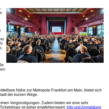
-
en
n
rei
ir
e,
äße
ken:
ittelbare Nähe zur Metropole Frankfurt am Main, bietet sich
Stadt der kurzen Wege.
ommen Vergünstigungen. Zudem bieten wir eine sehr
Ticketshops ist daher empfehlenswert.
Info und Anmeldung