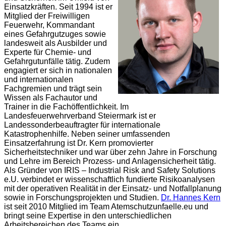
Einsatzkräften. Seit 1994 ist er
Mitglied der Freiwilligen
Feuerwehr, Kommandant
eines Gefahrgutzuges sowie
landesweit als Ausbilder und
Experte für Chemie- und
Gefahrgutunfälle tätig. Zudem
engagiert er sich in nationalen
und internationalen
Fachgremien und trägt sein
Wissen als Fachautor und
Trainer in die Fachöffentlichkeit. Im
Landesfeuerwehrverband Steiermark ist er
Landessonderbeauftragter für internationale
Katastrophenhilfe. Neben seiner umfassenden
Einsatzerfahrung ist Dr. Kern promovierter
Sicherheitstechniker und war über zehn Jahre in Forschung
und Lehre im Bereich Prozess- und Anlagensicherheit tätig.
Als Gründer von IRIS – Industrial Risk and Safety Solutions
e.U. verbindet er wissenschaftlich fundierte Risikoanalysen
mit der operativen Realität in der Einsatz- und Notfallplanung
sowie in Forschungsprojekten und Studien.
Dr. Hannes Kern
ist seit 2010 Mitglied im Team Atemschutzunfaelle.eu und
bringt seine Expertise in den unterschiedlichen
Arbeitsbereichen des Teams ein.