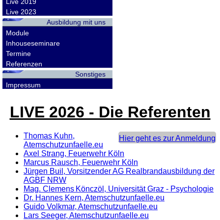
Live 2019
Live 2023
Ausbildung mit uns
Module
Inhouseseminare
Termine
Referenzen
Sonstiges
Impressum
LIVE 2026 - Die Referenten
Thomas Kuhn,
Hier geht es zur Anmeldung
Atemschutzunfaelle.eu
Axel Strang, Feuerwehr Köln
Marcus Rausch, Feuerwehr Köln
Jürgen Buil, Vorsitzender AG Realbrandausbildung der
AGBF NRW
Mag. Clemens Könczöl, Universität Graz - Psychologie
Dr. Hannes Kern, Atemschutzunfaelle.eu
Guido Volkmar, Atemschutzunfaelle.eu
Lars Seeger, Atemschutzunfaelle.eu