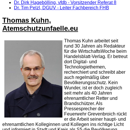
Dr. Dirk Hagebölling, vfdb - Vorsitzender Referat 8
Dr. Tim Pelzl, DGUV - Leiter Fachbereich FHB
Thomas Kuhn,
Atemschutzunfaelle.eu
Thomas Kuhn arbeitet seit
rund 30 Jahren als Redakteur
für die WirtschaftsWoche beim
Handelsblatt-Verlag. Er betreut
dort Digital- und
Technologiethemen,
recherchiert und schreibt aber
auch regelmäßig über
Bevölkerungsschutz. Kein
Wunder, ist er doch zugleich
seit mehr als 40 Jahren
ehrenamtlicher Retter und
Brandschützer. Als
Pressesprecher der
Feuerwehr Grevenbroich rückt
er die Arbeit seiner haupt- und
ehrenamtlichen Kolleginnen und Kollegen ins richtige Licht
und informiert in Stadt und Kreis als S5 die Bevölkerung.