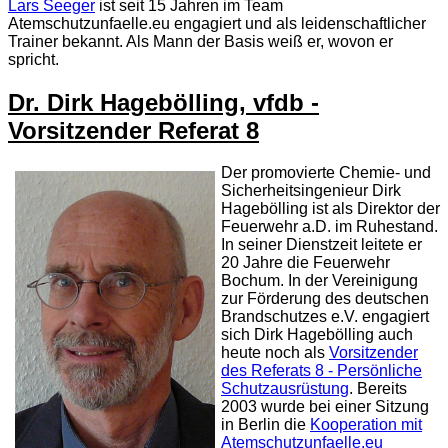
Lars Seeger
ist seit 15 Jahren im Team
Atemschutzunfaelle.eu engagiert und als leidenschaftlicher
Trainer bekannt. Als Mann der Basis weiß er, wovon er
spricht.
Dr. Dirk Hagebölling, vfdb -
Vorsitzender Referat 8
Der promovierte Chemie- und
Sicherheitsingenieur Dirk
Hagebölling ist als Direktor der
Feuerwehr a.D. im Ruhestand.
In seiner Dienstzeit leitete er
20 Jahre die Feuerwehr
Bochum. In der Vereinigung
zur Förderung des deutschen
Brandschutzes e.V. engagiert
sich Dirk Hagebölling auch
heute noch als
Vorsitzender
des Referats 8 - Persönliche
Schutzausrüstung
. Bereits
2003 wurde bei einer Sitzung
in Berlin die
Kooperation mit
Atemschutzunfaelle.eu