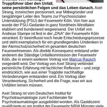
Truppführer über den Unfall,
seine persönlichen Folgen und das Leben danach.
Axel
Strang, inzwischen pensioniert, war Mitbegründer und
langjähriger Leiter des Teams zur Psychosozialen
Unterstützung (PSU) der Feuerwehr Köln. Von hier aus
wurde der PSU-Gedanke in ganz Nordrhein-Westfalen
etabliert und bundesweit wegweisend. Der Unfall von
Andreas Stampe ist fest in der „DNA“ der Feuerwehr Köln
verankert. Er beeinflusst noch heute Entscheidungsprozesse
und steht exemplarisch für ein grundlegendes Umdenken in
der Atemschutzsicherheit im gesamten deutschen
Feuerwehrwesen. Als direkte Konsequenz entstand unter
anderem die Ständige Unfallkommission der Feuerwehr
Köln, die in einem weiteren Vortrag von
Marcus Rausch
vorgestellt wird. Der Vortrag von Axel Strang verbindet
persönliche Erfahrung mit fachlicher Reflexion – und zeigt
eindrücklich, wie aus einer Tragödie nachhaltige
Veränderungen entstanden sind. Ein Vortrag über
Verantwortung, Sicherheit und die Frage, was wir aus
Unfällen lernen müssen.
Axel Strang ist vom Deutschen Institut für
Psychotraumatologie zum Fachberater für
Psychotraumatologie ausgebildet worden. Als Gastdozent
qualifizierte er am Institut der Feuerwehr NRW Münster viele