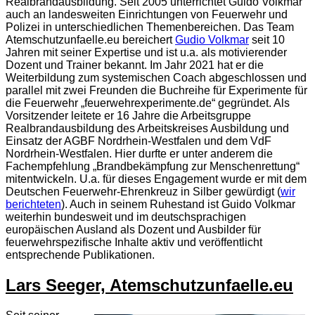
Realbrandausbildung. Seit 2005 unterrichtet Guido Volkmar
auch an landesweiten Einrichtungen von Feuerwehr und
Polizei in unterschiedlichen Themenbereichen. Das Team
Atemschutzunfaelle.eu bereichert
Gudio Volkmar
seit 10
Jahren mit seiner Expertise und ist u.a. als motivierender
Dozent und Trainer bekannt. Im Jahr 2021 hat er die
Weiterbildung zum systemischen Coach abgeschlossen und
parallel mit zwei Freunden die Buchreihe für Experimente für
die Feuerwehr „feuerwehrexperimente.de“ gegründet. Als
Vorsitzender leitete er 16 Jahre die Arbeitsgruppe
Realbrandausbildung des Arbeitskreises Ausbildung und
Einsatz der AGBF Nordrhein-Westfalen und dem VdF
Nordrhein-Westfalen. Hier durfte er unter anderem die
Fachempfehlung „Brandbekämpfung zur Menschenrettung“
mitentwickeln. U.a. für dieses Engagement wurde er mit dem
Deutschen Feuerwehr-Ehrenkreuz in Silber gewürdigt (
wir
berichteten
). Auch in seinem Ruhestand ist Guido Volkmar
weiterhin bundesweit und im deutschsprachigen
europäischen Ausland als Dozent und Ausbilder für
feuerwehrspezifische Inhalte aktiv und veröffentlicht
entsprechende Publikationen.
Lars Seeger, Atemschutzunfaelle.eu