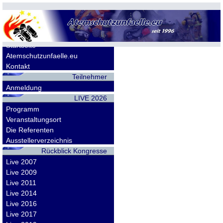
Allgemeines
Startseite
Atemschutzunfaelle.eu
Kontakt
Teilnehmer
Anmeldung
LIVE 2026
Programm
Veranstaltungsort
Die Referenten
Ausstellerverzeichnis
Rückblick Kongresse
Live 2007
Live 2009
Live 2011
Live 2014
Live 2016
Live 2017